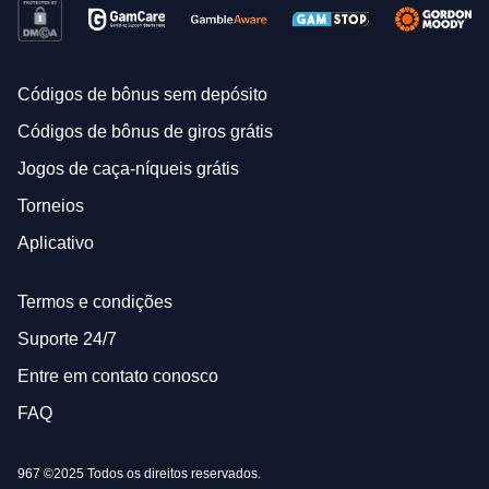
Códigos de bônus sem depósito
Códigos de bônus de giros grátis
Jogos de caça-níqueis grátis
Torneios
Aplicativo
Termos e condições
Suporte 24/7
Entre em contato conosco
FAQ
967 ©2025 Todos os direitos reservados.